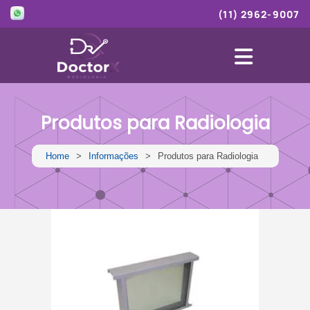
(11) 2962-9007
Home
+
Empresa
Produtos para Radiologia
+
Produtos
Home
Informações
Produtos para Radiologia
Loja
Blog
Informações
Contato