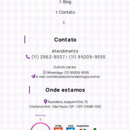
Blog
Contato
.
Contato
Atendimento
(11) 2962-9007 | (11) 99209-9055
Outros canais
WhatsApp: (11) 99209-9055
e-mail: contato@doctorxradiologia.com.br
Onde estamos
Rua Mario Joaquim Filla, 75
Vila Nova York - São Paulo / SP - CEP: 03480-090