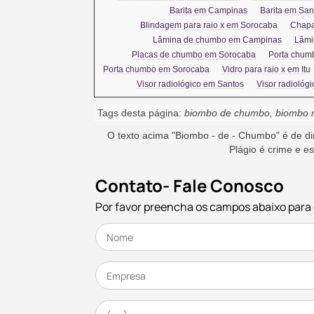
Barita em Campinas
Barita em San
Blindagem para raio x em Sorocaba
Chapa
Lâmina de chumbo em Campinas
Lâmi
Placas de chumbo em Sorocaba
Porta chum
Porta chumbo em Sorocaba
Vidro para raio x em Itu
Visor radiológico em Santos
Visor radiológ
Tags desta página:
biombo de chumbo, biombo rad
O texto acima "
Biombo - de - Chumbo
" é de d
Plágio é crime e e
Contato- Fale Conosco
Por favor preencha os campos abaixo par