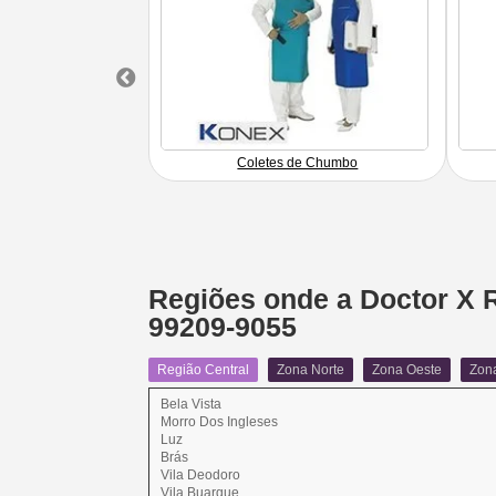
 Baritada
Coletes de Chumbo
Regiões onde a Doctor X Ra
99209-9055
Região Central
Zona Norte
Zona Oeste
Zon
Bela Vista
Morro Dos Ingleses
Luz
Brás
Vila Deodoro
Vila Buarque