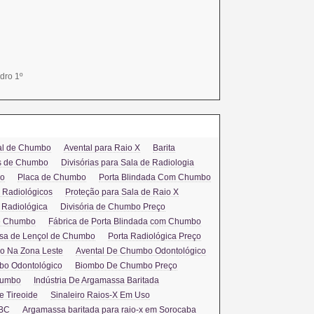
Placas de chumbo em Campinas
Placas de chumbo em Sorocaba
Porta chumbo em Campinas
Porta chumbo em Itu
Porta chumbo em Limeira
dro 1º
Porta chumbo em Piracicaba
Porta chumbo em Santos
Porta chumbo em Sorocaba
Vidro para raio x em Itu
al de Chumbo
Avental para Raio X
Barita
Visor radiológico em Campinas
as de Chumbo
Divisórias para Sala de Radiologia
ro
Placa de Chumbo
Porta Blindada Com Chumbo
Visor radiológico em Limeira
 Radiológicos
Proteção para Sala de Raio X
Visor radiológico em Piracicaba
a Radiológica
Divisória de Chumbo Preço
Visor radiológico em Santo André
de Chumbo
Fábrica de Porta Blindada com Chumbo
Visor radiológico em Santos
sa de Lençol de Chumbo
Porta Radiológica Preço
Visor radiológico em Sorocaba
o Na Zona Leste
Avental De Chumbo Odontológico
o Odontológico
Biombo De Chumbo Preço
Visor radiológico em São Bernardo
humbo
Indústria De Argamassa Baritada
Visor radiológico em São Caetano
e Tireoide
Sinaleiro Raios-X Em Uso
Avental de chumbo em Campinas
ABC
Argamassa baritada para raio-x em Sorocaba