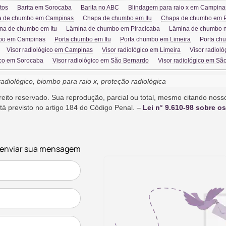
tos
Barita em Sorocaba
Barita no ABC
Blindagem para raio x em Campina
 de chumbo em Campinas
Chapa de chumbo em Itu
Chapa de chumbo em P
na de chumbo em Itu
Lâmina de chumbo em Piracicaba
Lâmina de chumbo 
bo em Campinas
Porta chumbo em Itu
Porta chumbo em Limeira
Porta ch
Visor radiológico em Campinas
Visor radiológico em Limeira
Visor radiol
ico em Sorocaba
Visor radiológico em São Bernardo
Visor radiológico em Sã
iológico, biombo para raio x, proteção radiológica
ireito reservado. Sua reprodução, parcial ou total, mesmo citando nosso
stá previsto no artigo 184 do Código Penal. –
Lei n° 9.610-98 sobre os
a enviar sua mensagem