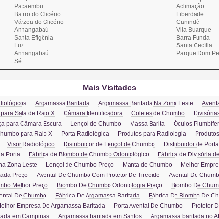
Pacaembu
Aclimação
Bairro do Glicério
Liberdade
Várzea do Glicério
Canindé
Anhangabaú
Vila Buarque
Santa Efigênia
Barra Funda
Luz
Santa Cecília
Anhangabaú
Parque Dom Pe
Sé
Mais Visitados
diológicos
Argamassa Baritada
Argamassa Baritada Na Zona Leste
Avent
para Sala de Raio X
Câmara Identificadora
Coletes de Chumbo
Divisóri
ça para Câmara Escura
Lençol de Chumbo
Massa Barita
Óculos Plumbífe
Chumbo para Raio X
Porta Radiológica
Produtos para Radiologia
Produtos
Visor Radiológico
Distribuidor de Lençol de Chumbo
Distribuidor de Port
a Porta
Fábrica de Biombo de Chumbo Odontológico
Fábrica de Divisória 
na Zona Leste
Lençol de Chumbo Preço
Manta de Chumbo
Melhor Empre
tada Preço
Avental De Chumbo Com Protetor De Tireoide
Avental De Chumb
mbo Melhor Preço
Biombo De Chumbo Odontologia Preço
Biombo De Chumb
Avental De Chumbo
Fábrica De Argamassa Baritada
Fábrica De Biombo De C
elhor Empresa De Argamassa Baritada
Porta Avental De Chumbo
Protetor D
tada em Campinas
Argamassa baritada em Santos
Argamassa baritada no 