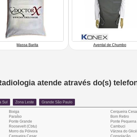
Massa Barita
Avental de Chumbo
diologia atende através do(s) telefone
a Sul
Zona Leste
Grande São Paulo
Bixiga
Cerqueira Cesa
ParaÍso
Bom Retiro
Ponte Grande
Ponte Pequena
Roosevelt (Cbtu)
Cambuci
Morro da Pólvora
Várzea do Glicé
Cerqueira Cesar
Consolação