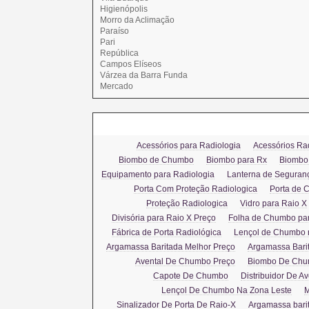
Higienópolis
Morro da Aclimação
Paraíso
Pari
República
Campos Elíseos
Várzea da Barra Funda
Mercado
Acessórios para Radiologia
Acessórios Ra
Biombo de Chumbo
Biombo para Rx
Biombo 
Equipamento para Radiologia
Lanterna de Seguran
Porta Com Proteção Radiologica
Porta de 
Proteção Radiologica
Vidro para Raio X
Divisória para Raio X Preço
Folha de Chumbo par
Fábrica de Porta Radiológica
Lençol de Chumbo 
Argamassa Baritada Melhor Preço
Argamassa Bari
Avental De Chumbo Preço
Biombo De Chu
Capote De Chumbo
Distribuidor De 
Lençol De Chumbo Na Zona Leste
M
Sinalizador De Porta De Raio-X
Argamassa bari