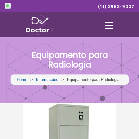
(11) 2962-9007
Home
+
Empresa
Equipamento para
Radiologia
+
Produtos
Loja
Home
Informações
Equipamento para Radiologia
Blog
Informações
Contato