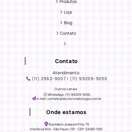
Produtos
Loja
Blog
Contato
.
Contato
Atendimento
(11) 2962-9007 | (11) 99209-9055
Outros canais
WhatsApp: (11) 99209-9055
e-mail: contato@doctorxradiologia.com.br
Onde estamos
Rua Mario Joaquim Filla, 75
Vila Nova York - São Paulo / SP - CEP: 03480-090