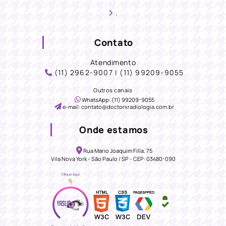
.
Contato
Atendimento
(11) 2962-9007 | (11) 99209-9055
Outros canais
WhatsApp: (11) 99209-9055
e-mail: contato@doctorxradiologia.com.br
Onde estamos
Rua Mario Joaquim Filla, 75
Vila Nova York - São Paulo / SP - CEP: 03480-090