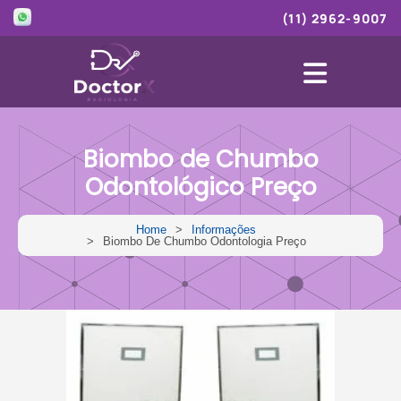
(11) 2962-9007
Home
+
Empresa
Biombo de Chumbo
Odontológico Preço
+
Produtos
Loja
Home
Informações
Biombo De Chumbo Odontologia Preço
Blog
Informações
Contato