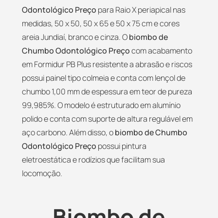
Odontológico Preço
para Raio X periapical nas
medidas, 50 x 50, 50 x 65 e 50 x 75 cm e cores
areia Jundiaí, branco e cinza. O
biombo de
Chumbo Odontológico Preço
com acabamento
em Formidur PB Plus resistente a abrasão e riscos
possui painel tipo colmeia e conta com lençol de
chumbo 1,00 mm de espessura em teor de pureza
99,985%. O modelo é estruturado em alumínio
polido e conta com suporte de altura regulável em
aço carbono. Além disso, o
biombo de Chumbo
Odontológico Preço
possui pintura
eletroestática e rodízios que facilitam sua
locomoção.
Biombo de