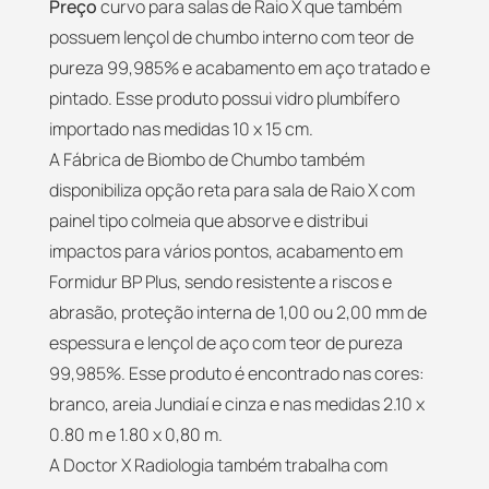
Preço
curvo para salas de Raio X que também
possuem lençol de chumbo interno com teor de
pureza 99,985% e acabamento em aço tratado e
pintado. Esse produto possui vidro plumbífero
importado nas medidas 10 x 15 cm.
A Fábrica de Biombo de Chumbo também
disponibiliza opção reta para sala de Raio X com
painel tipo colmeia que absorve e distribui
impactos para vários pontos, acabamento em
Formidur BP Plus, sendo resistente a riscos e
abrasão, proteção interna de 1,00 ou 2,00 mm de
espessura e lençol de aço com teor de pureza
99,985%. Esse produto é encontrado nas cores:
branco, areia Jundiaí e cinza e nas medidas 2.10 x
0.80 m e 1.80 x 0,80 m.
A Doctor X Radiologia também trabalha com